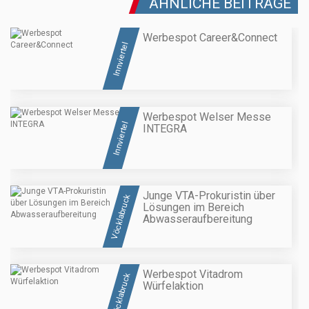
ÄHNLICHE BEITRÄGE
Werbespot Career&Connect
Innviertel
Werbespot Welser Messe
Innviertel
INTEGRA
Junge VTA-Prokuristin über
Vöcklabruck
Lösungen im Bereich
Abwasseraufbereitung
Werbespot Vitadrom
Vöcklabruck
Würfelaktion