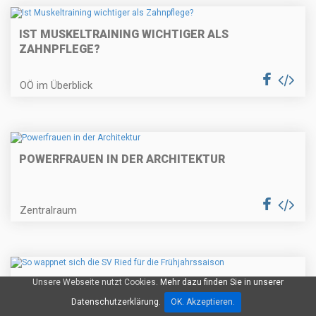
IST MUSKELTRAINING WICHTIGER ALS
ZAHNPFLEGE?
OÖ im Überblick
POWERFRAUEN IN DER ARCHITEKTUR
Zentralraum
Unsere Webseite nutzt Cookies.
Mehr dazu finden Sie in unserer
SO WAPPNET SICH DIE SV RIED FÜR DIE
FRÜHJAHRSSAISON
Datenschutzerklärung.
OK. Akzeptieren.