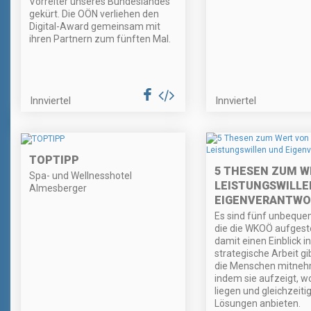
Vorreiter unseres Bundeslandes
gekürt. Die OÖN verliehen den
Digital-Award gemeinsam mit
ihren Partnern zum fünften Mal.
Innviertel
Innviertel
TOPTIPP
5 THESEN ZUM W
Spa- und Wellnesshotel
LEISTUNGSWILLE
Almesberger
EIGENVERANTW
Es sind fünf unbeque
die die WKOÖ aufgeste
damit einen Einblick in
strategische Arbeit gibt
die Menschen mitneh
indem sie aufzeigt, w
liegen und gleichzeiti
Lösungen anbieten.