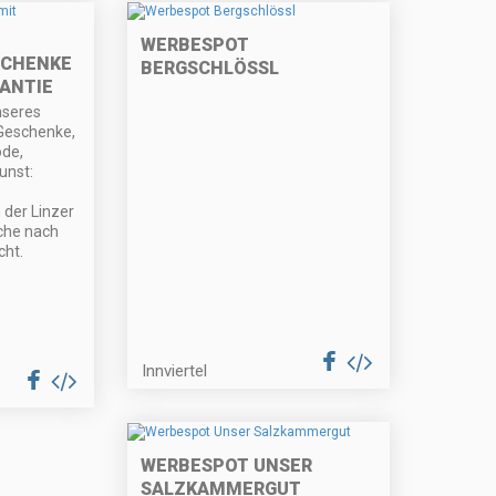
WERBESPOT
SCHENKE
BERGSCHLÖSSL
ANTIE
nseres
Geschenke,
ode,
unst:
 der Linzer
che nach
ht.
Innviertel
WERBESPOT UNSER
SALZKAMMERGUT