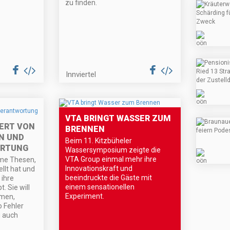
zu finden.
Innviertel
VTA BRINGT WASSER ZUM
ERT VON
BRENNEN
N UND
Beim 11. Kitzbüheler
ORTUNG
Wassersymposium zeigte die
VTA Group einmal mehr ihre
me Thesen,
Innovationskraft und
llt hat und
beeindruckte die Gäste mit
 ihre
einem sensationellen
. Sie will
Experiment.
men,
o Fehler
g auch