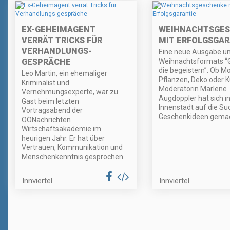
EX-GEHEIMAGENT
WEIHNACHTSGE
VERRÄT TRICKS FÜR
MIT ERFOLGSGAR
VERHANDLUNGS-
Eine neue Ausgabe u
GESPRÄCHE
Weihnachtsformats “
die begeistern”. Ob M
Leo Martin, ein ehemaliger
Pflanzen, Deko oder K
Kriminalist und
Moderatorin Marlene
Vernehmungsexperte, war zu
Augdoppler hat sich in
Gast beim letzten
Innenstadt auf die Su
Vortragsabend der
Geschenkideen gemac
OÖNachrichten
Wirtschaftsakademie im
heurigen Jahr. Er hat über
Vertrauen, Kommunikation und
Menschenkenntnis gesprochen.
Innviertel
Innviertel