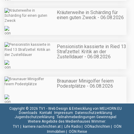
Kräuterweihe in Schärding für
einen guten Zweck - 06.08.2026
Pensionistin kassierte in Ried 13
Strafzettel: Kritik an der
Zustelldauer - 06.08.2026
Braunauer Minigolfer feiern
Podestplätze - 06.08.2026
Copyright © 2026 TV1 -
Web Design & Entwicklung von MELHORN.EU
Downloads
Kontakt
Impressum
Datenschutzerklärung
Jugendschutzerklärung
Teilnahmebedingungen Gewinnspiel
Weitere Angebote des Medienhauses Wimmer:
TV1
|
karriere.nachrichten.at
|
Life Radio
|
OÖNachrichten
|
OÖN
Immobilien
|
OÖN Reise