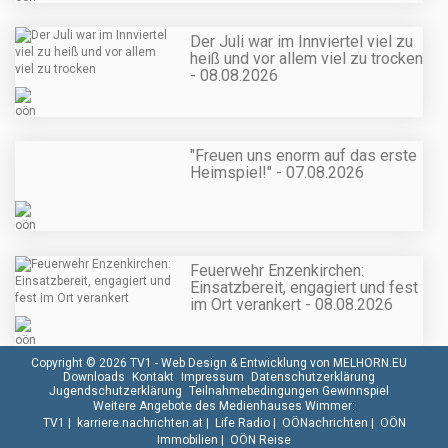
Der Juli war im Innviertel viel zu
heiß und vor allem viel zu trocken
- 08.08.2026
"Freuen uns enorm auf das erste
Heimspiel!" - 07.08.2026
Feuerwehr Enzenkirchen:
Einsatzbereit, engagiert und fest
im Ort verankert - 08.08.2026
Copyright © 2026 TV1 -
Web Design & Entwicklung von MELHORN.EU
Downloads
Kontakt
Impressum
Datenschutzerklärung
Jugendschutzerklärung
Teilnahmebedingungen Gewinnspiel
Weitere Angebote des Medienhauses Wimmer:
TV1
|
karriere.nachrichten.at
|
Life Radio
|
OÖNachrichten
|
OÖN
Immobilien
|
OÖN Reise