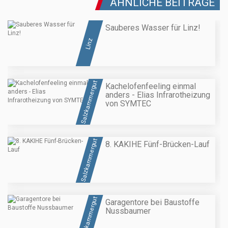
ÄHNLICHE BEITRÄGE
Sauberes Wasser für Linz!
Linz
Salzkammergut
Kachelofenfeeling einmal
anders - Elias Infrarotheizung
von SYMTEC
Salzkammergut
8. KAKIHE Fünf-Brücken-Lauf
Salzkammergut
Garagentore bei Baustoffe
Nussbaumer