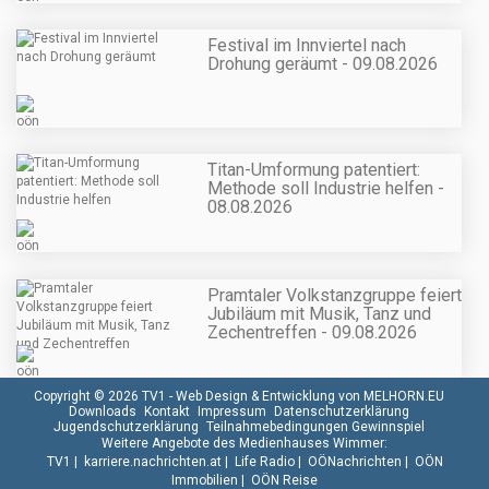
Festival im Innviertel nach
Drohung geräumt - 09.08.2026
Titan-Umformung patentiert:
Methode soll Industrie helfen -
08.08.2026
Pramtaler Volkstanzgruppe feiert
Jubiläum mit Musik, Tanz und
Zechentreffen - 09.08.2026
Copyright © 2026 TV1 -
Web Design & Entwicklung von MELHORN.EU
Downloads
Kontakt
Impressum
Datenschutzerklärung
Jugendschutzerklärung
Teilnahmebedingungen Gewinnspiel
Weitere Angebote des Medienhauses Wimmer:
TV1
|
karriere.nachrichten.at
|
Life Radio
|
OÖNachrichten
|
OÖN
Immobilien
|
OÖN Reise