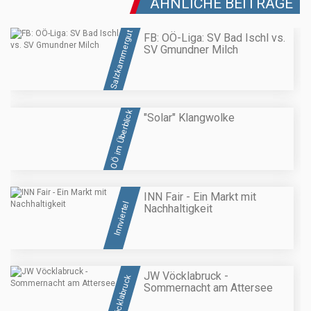
ÄHNLICHE BEITRÄGE
Salzkammergut
FB: OÖ-Liga: SV Bad Ischl vs.
SV Gmundner Milch
OÖ im Überblick
"Solar" Klangwolke
INN Fair - Ein Markt mit
Innviertel
Nachhaltigkeit
JW Vöcklabruck -
Vöcklabruck
Sommernacht am Attersee