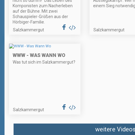
nicht so dumm!“ Das Leben des
Abstiegskampf. Wer ho
Komponisten zum Nacherleben
einem Sieg notwendig
auf der Bühne. Mit zwei
Schauspieler-Größen aus der
Hörbiger-Familie.
Salzkammergut
Salzkammergut
WWW - WAS WANN WO
Was tut sich im Salzkammergut?
Salzkammergut
weitere Videos 