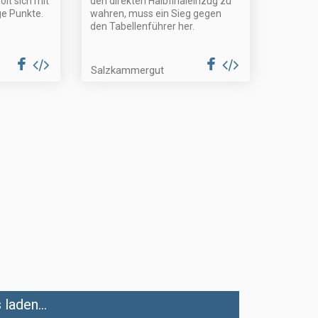
lt sich mit
den direkten Halbfinaleinzug zu
e Punkte.
wahren, muss ein Sieg gegen
den Tabellenführer her.
Salzkammergut
laden...