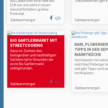
aus Laakirchen setzt 888 Mio
Traunseewirten gibt es
EUR um und sieht in neuen
Geschäftsfeldern großes
Potential.
Salzkammergut
Salzkammergut
BIO GARTLERMARKT MIT
KARL PLOBERGER
STREETCOOKING
TIPPS IN DER SEP
Ganz im Zeichen des
MARKTKÜCHE
biologischen und nachhaltigen
Gartelns hat in Gmunden der
Gemeinsam mit seiner
erste Bio Gartlermarkt
steht Karl Ploberger i
stattgefunden.
und gibt Tipps rund 
mit Kräutern.
Salzkammergut
Salzkammergut