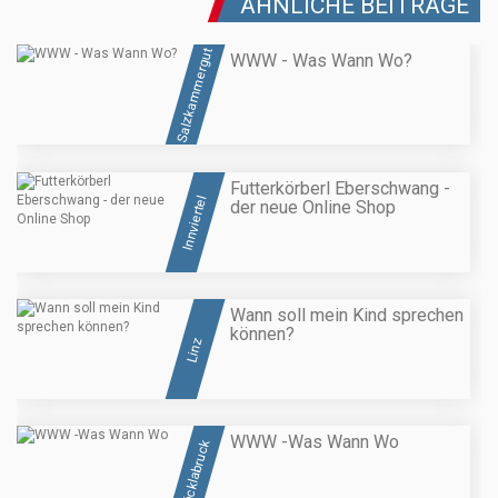
ÄHNLICHE BEITRÄGE
Salzkammergut
WWW - Was Wann Wo?
Futterkörberl Eberschwang -
Innviertel
der neue Online Shop
Wann soll mein Kind sprechen
können?
Linz
WWW -Was Wann Wo
Vöcklabruck