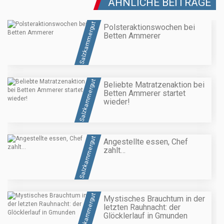
ÄHNLICHE BEITRÄGE
Salzkammergut
Polsteraktionswochen bei
Betten Ammerer
Salzkammergut
Beliebte Matratzenaktion bei
Betten Ammerer startet
wieder!
Salzkammergut
Angestellte essen, Chef
zahlt…
Salzkammergut
Mystisches Brauchtum in der
letzten Rauhnacht: der
Glöcklerlauf in Gmunden