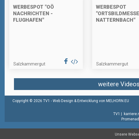
WERBESPOT "OÖ
WERBESPOT
NACHRICHTEN -
"ORTSBILDMESS
FLUGHAFEN"
NATTERNBACH"
Salzkammergut
Salzkammergut
weitere Videos 
Copyright © 2026 TV1 -
Web Design & Entwicklung von MELHORN.EU
TV1
|
karriere
Promenade
Unsere Websei