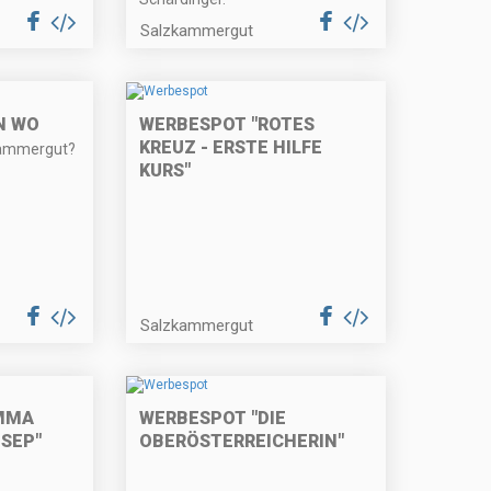
Salzkammergut
N WO
WERBESPOT "ROTES
KREUZ - ERSTE HILFE
kammergut?
KURS"
Salzkammergut
MMA
WERBESPOT "DIE
SEP"
OBERÖSTERREICHERIN"