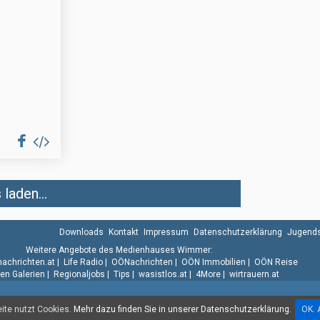
E
laden...
Downloads
Kontakt
Impressum
Datenschutzerklärung
Jugends
Weitere Angebote des Medienhauses Wimmer:
.nachrichten.at
|
Life Radio
|
OÖNachrichten
|
OÖN Immobilien
|
OÖN Reise
n Galerien
|
Regionaljobs
|
Tips
|
wasistlos.at
|
4More
|
wirtrauern.at
te nutzt Cookies.
Mehr dazu finden Sie in unserer Datenschutzerklärung.
OK. 