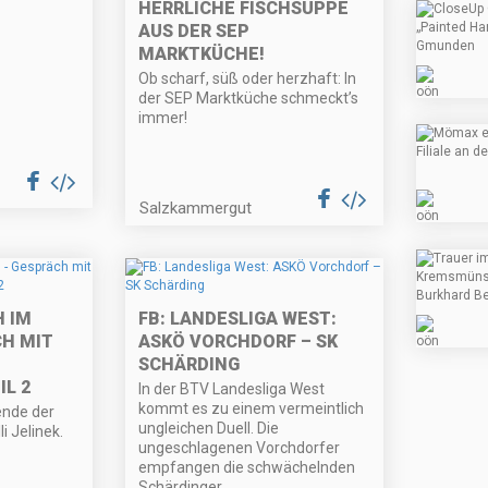
HERRLICHE FISCHSUPPE
AUS DER SEP
MARKTKÜCHE!
Ob scharf, süß oder herzhaft: In
der SEP Marktküche schmeckt’s
immer!
Salzkammergut
 IM
FB: LANDESLIGA WEST:
CH MIT
ASKÖ VORCHDORF – SK
SCHÄRDING
L 2
In der BTV Landesliga West
kommt es zu einem vermeintlich
ende der
ungleichen Duell. Die
i Jelinek.
ungeschlagenen Vorchdorfer
empfangen die schwächelnden
Schärdinger.