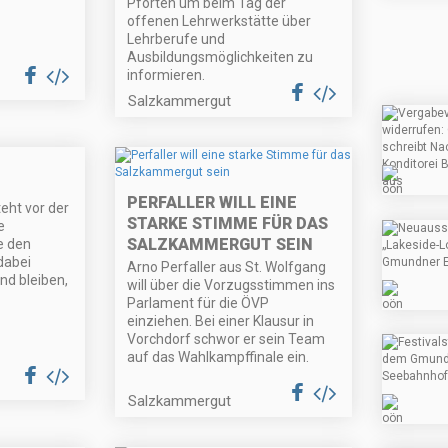
Pforten um beim Tag der
offenen Lehrwerkstätte über
Lehrberufe und
Ausbildungsmöglichkeiten zu
informieren.
Salzkammergut
PERFALLER WILL EINE
teht vor der
STARKE STIMME FÜR DAS
e
SALZKAMMERGUT SEIN
e den
dabei
Arno Perfaller aus St. Wolfgang
nd bleiben,
will über die Vorzugsstimmen ins
Parlament für die ÖVP
einziehen. Bei einer Klausur in
Vorchdorf schwor er sein Team
auf das Wahlkampffinale ein.
Salzkammergut