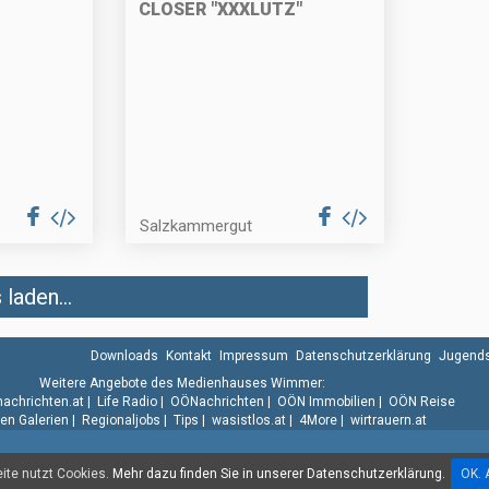
CLOSER "XXXLUTZ"
Salzkammergut
laden...
Downloads
Kontakt
Impressum
Datenschutzerklärung
Jugends
Weitere Angebote des Medienhauses Wimmer:
.nachrichten.at
|
Life Radio
|
OÖNachrichten
|
OÖN Immobilien
|
OÖN Reise
n Galerien
|
Regionaljobs
|
Tips
|
wasistlos.at
|
4More
|
wirtrauern.at
te nutzt Cookies.
Mehr dazu finden Sie in unserer Datenschutzerklärung.
OK. 