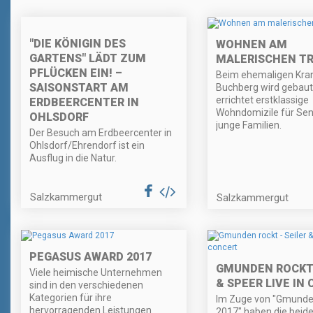
"DIE KÖNIGIN DES
WOHNEN AM
GARTENS" LÄDT ZUM
MALERISCHEN T
PFLÜCKEN EIN! –
Beim ehemaligen Kra
SAISONSTART AM
Buchberg wird gebaut
errichtet erstklassige
ERDBEERCENTER IN
Wohndomizile für Sen
OHLSDORF
junge Familien.
Der Besuch am Erdbeercenter in
Ohlsdorf/Ehrendorf ist ein
Ausflug in die Natur.
Salzkammergut
Salzkammergut
PEGASUS AWARD 2017
GMUNDEN ROCKT 
Viele heimische Unternehmen
& SPEER LIVE IN
sind in den verschiedenen
Kategorien für ihre
Im Zuge von "Gmunde
hervorragenden Leistungen
2017" haben die beid