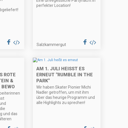
Eine unvegessliche Partynacht in
n
perfekter Location!
bgeliefert!
Salzkammergut
AM 1. JULI HEISST ES E
S ROTE
RNEUT "RUMBLE IN THE P
EIN &
ARK"
, BEWO
Wir haben Skater Pionier Michi
Nadler getroffen, um mit ihm
beiterinnen
über das heurige Programm und
sst
alle Highlights zu sprechen!
und
die
g und das
lteren