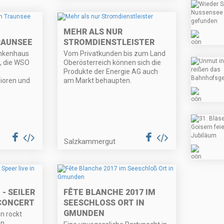
MEHR ALS NUR
RAUNSEE
STROMDIENSTLEISTER
nkenhaus
Vom Privatkunden bis zum Land
, die WSO
Oberösterreich können sich die
Produkte der Energie AG auch
ioren und
am Markt behaupten.
Salzkammergut
- SEILER
FÊTE BLANCHE 2017 IM
 CONCERT
SEESCHLOSS ORT IN G
MUNDEN
n rockt
en