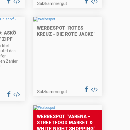
Salzkammergut
WERBESPOT "ROTES
D: ASKÖ
KREUZ - DIE ROTE JACKE"
 ZIPF
itel:
autet das
rfer
nen Zähler
!
Salzkammergut
WERBESPOT "VARENA -
STREETFOOD MARKET &
WHITE NIGHT SHOPPING"