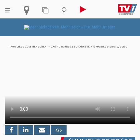
"AUS LIEBE ZUM MENSCHEN" – DAS ROTE KREUZ SCHARNSTEIN & MOBILE DIENSTE, BEWO