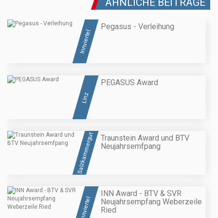
ÄHNLICHE BEITRÄGE
Pegasus - Verleihung
Innviertel
PEGASUS Award
Linz
Salzkammergut
Traunstein Award und BTV
Neujahrsemfpang
INN Award - BTV & SVR
Innviertel
Neujahrsempfang Weberzeile
Ried