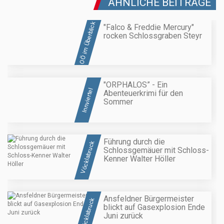
ÄHNLICHE BEITRÄGE
OÖ im Überblick
"Falco & Freddie Mercury"
rocken Schlossgraben Steyr
"ORPHALOS” - Ein
Innviertel
Abenteuerkrimi für den
Sommer
Führung durch die
Vöcklabruck
Schlossgemäuer mit Schloss-
Kenner Walter Höller
Ansfeldner Bürgermeister
Vöcklabruck
blickt auf Gasexplosion Ende
Juni zurück