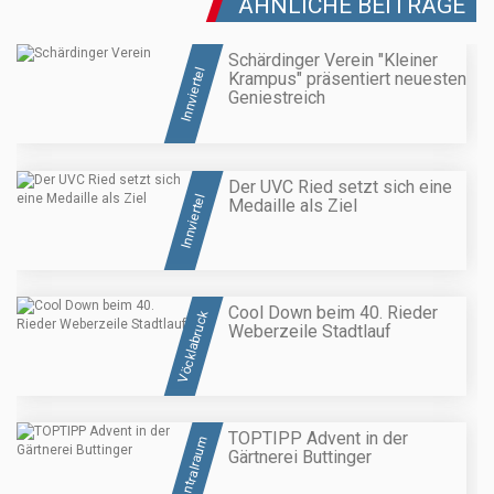
ÄHNLICHE BEITRÄGE
Schärdinger Verein "Kleiner
Innviertel
Krampus" präsentiert neuesten
Geniestreich
Der UVC Ried setzt sich eine
Innviertel
Medaille als Ziel
Cool Down beim 40. Rieder
Vöcklabruck
Weberzeile Stadtlauf
TOPTIPP Advent in der
Zentralraum
Gärtnerei Buttinger