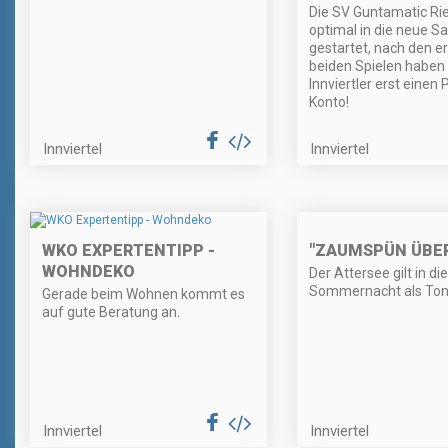
Die SV Guntamatic Ried
optimal in die neue S
gestartet, nach den e
beiden Spielen haben 
Innviertler erst einen
Konto!
Innviertel
Innviertel
"ZAUMSPÜN ÜBER
WKO EXPERTENTIPP -
WOHNDEKO
Der Attersee gilt in di
Sommernacht als Tont
Gerade beim Wohnen kommt es
auf gute Beratung an.
Innviertel
Innviertel