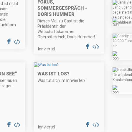
FOKUS,
 ist nicht
SOMMERGESPRÄCH -
aison
DORIS HUMMER
rsten
die
Dieses Mal zu Gast ist die
 Punkt am
Präsidentin der
Wirtschaftskammer
Oberösterreich, Doris Hummer!
Innviertel
N SEE"
WAS IST LOS?
eser lauen
Was tut sich im Innviertel?
räger.
Innviertel