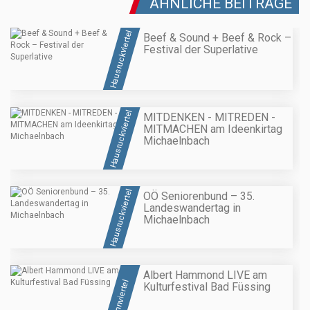
ÄHNLICHE BEITRÄGE
Hausruckviertel
Beef & Sound + Beef & Rock –
Festival der Superlative
Hausruckviertel
MITDENKEN - MITREDEN -
MITMACHEN am Ideenkirtag
Michaelnbach
Hausruckviertel
OÖ Seniorenbund – 35.
Landeswandertag in
Michaelnbach
Albert Hammond LIVE am
Innviertel
Kulturfestival Bad Füssing