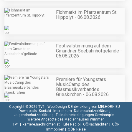
Flohmarkt im Pfarrzentrum St.
Hippolyt - 06.08.2026
Festivalstimmung auf dem
Gmundner Seebahnhofgelände -
06.08.2026
Premiere für Youngstars
MusicCamp des
Blasmusikverbandes
Grieskirchen - 06.08.2026
Copyright © 2026 TV1 -
Web Design & Entwicklung von MELHORN.EU
Downloads
Kontakt
Impressum
Datenschutzerklärung
Jugendschutzerklärung
Teilnahmebedingungen Gewinnspiel
Weitere Angebote des Medienhauses Wimmer:
TV1
|
karriere.nachrichten.at
|
Life Radio
|
OÖNachrichten
|
OÖN
Immobilien
|
OÖN Reise