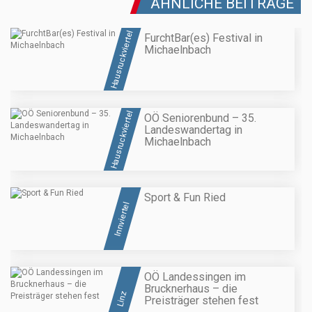
ÄHNLICHE BEITRÄGE
Hausruckviertel
FurchtBar(es) Festival in
Michaelnbach
Hausruckviertel
OÖ Seniorenbund – 35.
Landeswandertag in
Michaelnbach
Sport & Fun Ried
Innviertel
OÖ Landessingen im
Brucknerhaus – die
Linz
Preisträger stehen fest