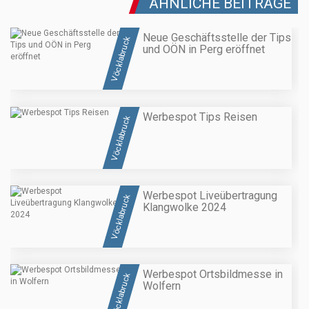
ÄHNLICHE BEITRÄGE
Neue Geschäftsstelle der Tips
Vöcklabruck
und OÖN in Perg eröffnet
Werbespot Tips Reisen
Vöcklabruck
Werbespot Liveübertragung
Vöcklabruck
Klangwolke 2024
Werbespot Ortsbildmesse in
Vöcklabruck
Wolfern