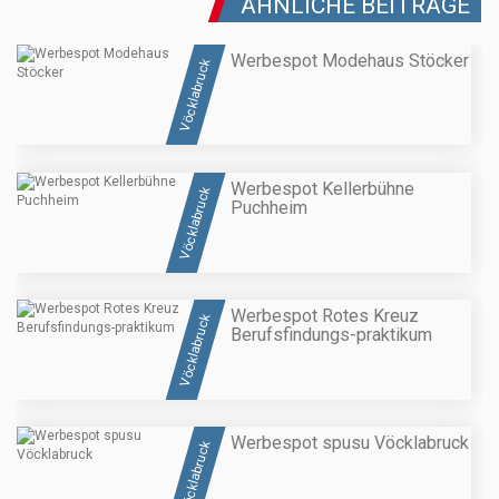
ÄHNLICHE BEITRÄGE
Werbespot Modehaus Stöcker
Vöcklabruck
Werbespot Kellerbühne
Vöcklabruck
Puchheim
Werbespot Rotes Kreuz
Vöcklabruck
Berufsfindungs-praktikum
Werbespot spusu Vöcklabruck
Vöcklabruck