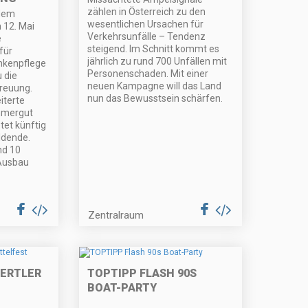
zählen in Österreich zu den
 dem
wesentlichen Ursachen für
 12. Mai
Verkehrsunfälle – Tendenz
e
steigend. Im Schnitt kommt es
für
jährlich zu rund 700 Unfällen mit
nkenpflege
Personenschaden. Mit einer
u die
neuen Kampagne will das Land
treuung.
nun das Bewusstsein schärfen.
iterte
mmergut
tet künftig
ldende.
nd 10
 Ausbau
Zentralraum
IERTLER
TOPTIPP FLASH 90S
BOAT-PARTY