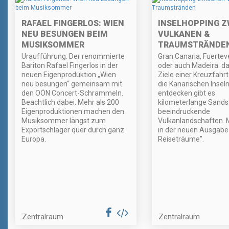
RAFAEL FINGERLOS: WIEN
INSELHOPPING Z
NEU BESUNGEN BEIM
VULKANEN &
MUSIKSOMMER
TRAUMSTRÄNDE
Uraufführung: Der renommierte
Gran Canaria, Fuertev
Bariton Rafael Fingerlos in der
oder auch Madeira: da
neuen Eigenproduktion „Wien
Ziele einer Kreuzfahr
neu besungen“ gemeinsam mit
die Kanarischen Inseln
den OÖN Concert-Schrammeln.
entdecken gibt es
Beachtlich dabei: Mehr als 200
kilometerlange Sands
Eigenproduktionen machen den
beeindruckende
Musiksommer längst zum
Vulkanlandschaften. 
Exportschlager quer durch ganz
in der neuen Ausgabe 
Europa.
Reiseträume”.
Zentralraum
Zentralraum