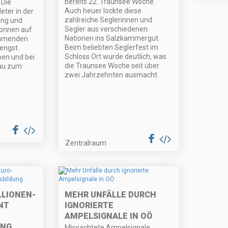
bereits 22. Traunsee Woche.
 Die
Auch heuer lockte diese
eter in der
zahlreiche Seglerinnen und
ang und
Segler aus verschiedenen
Tonnen auf
Nationen ins Salzkammergut.
ommenden
Beim beliebten Seglerfest im
Hengst
Schloss Ort wurde deutlich, was
iben und bei
die Traunsee Woche seit über
au zum
zwei Jahrzehnten ausmacht.
Zentralraum
LLIONEN-
MEHR UNFÄLLE DURCH
NT
IGNORIERTE
AMPELSIGNALE IN OÖ
UNG
Missachtete Ampelsignale