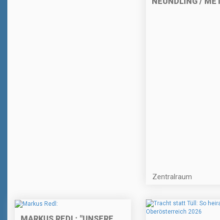
NEUNDLING / M
Zentralraum
MARKUS REDL: "UNSERE