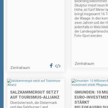
Blickfang bekommen.
Skulptur misst neun M
Höhe, ist fünf Meter l
bringt insgesamt 16 
die Waage. In den k
zwei Jahren soll der 
jedenfalls in Wels ble
der Landesgartensch
Foto-Spot werden.
Zentralraum
Zentralraum
SALZKAMMERGUT SETZT
GMUNDEN: 10 MI
AUF TOURISMUS-ALLIANZ
EURO-INVESTME
STÄRKT
Oberösterreich, die Steiermark
und das Salzburger Land
PFLEGEAUSBILD