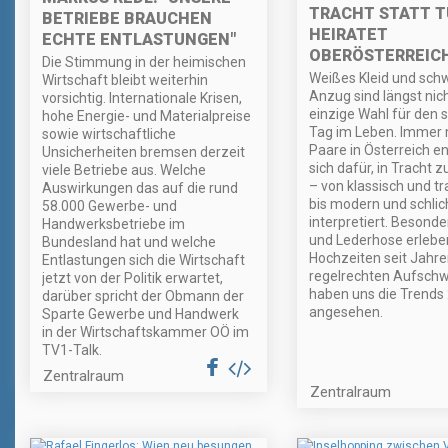
TRACHT STATT T
BETRIEBE BRAUCHEN
HEIRATET
ECHTE ENTLASTUNGEN"
OBERÖSTERREICH
Die Stimmung in der heimischen
Weißes Kleid und sch
Wirtschaft bleibt weiterhin
Anzug sind längst nic
vorsichtig. Internationale Krisen,
einzige Wahl für den 
hohe Energie- und Materialpreise
Tag im Leben. Immer
sowie wirtschaftliche
Paare in Österreich e
Unsicherheiten bremsen derzeit
sich dafür, in Tracht z
viele Betriebe aus. Welche
– von klassisch und tra
Auswirkungen das auf die rund
bis modern und schlic
58.000 Gewerbe- und
interpretiert. Besonde
Handwerksbetriebe im
und Lederhose erlebe
Bundesland hat und welche
Hochzeiten seit Jahre
Entlastungen sich die Wirtschaft
regelrechten Aufschw
jetzt von der Politik erwartet,
haben uns die Trends
darüber spricht der Obmann der
angesehen.
Sparte Gewerbe und Handwerk
in der Wirtschaftskammer OÖ im
TV1-Talk.
Zentralraum
Zentralraum