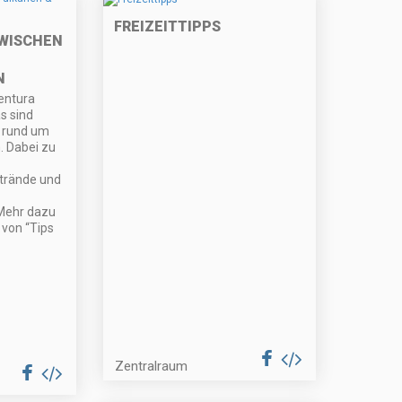
FREIZEITTIPPS
WISCHEN
N
entura
s sind
t rund um
. Dabei zu
trände und
Mehr dazu
von “Tips
Zentralraum