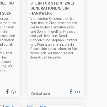
ÜLL: SO
STEIN FÜR STEIN: ZWEI
GENERATIONEN, EIN
 2026
HANDWERK
warzer
Vom ersten Skizzenstrich bis
ht mehr die
zum finalen Zusammensetzen
schönsten
der Grabsteine arbeiten Vater
 mehr
und Sohn mit größter Präzision
ntscheiden
und viel Liebe zum Detail.
u heiraten
Benedikt und Stephan Pointner
ditionell
sind Kunststeinmetze, die die
ht
Geschichte eines Lebens in Stein
rs Dirndl
verewigen. Wir haben sie bei
n bei
ihrer Arbeit begleitet.
n einen
ung. Wir
 2026
Zentralraum