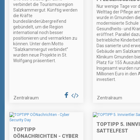
verbindet die Tourismusregion
Nur wenige Tage vor
Salzkammergut. Künftig werden
Welttag der Pflege am
die Kräfte
wurde in Gmunden di
bundesländerübergreifend
modernisierte Schule 
gebündelt, um die Region
Gesundheits- und Kra
international noch besser
eröffnet. Parallel daz
positionieren und vermarkten zu
betriebliche Kinderbe
können. Unter dem Motto
Das sanierte und erwe
“Salzkammergut verbindet”
Gebäude am Salzka
wurden neue Projekte in St.
Klinikum Gmunden bie
Wolfgang präsentiert.
Platz für 155 Auszubi
Insgesamt wurden ru
Millionen Euro in den
investiert.
Zentralraum
Zentralraum
TOPTIPP 5. INNV
TOPTIPP
SATTELFEST
OÖNACHRICHTEN - CYBER