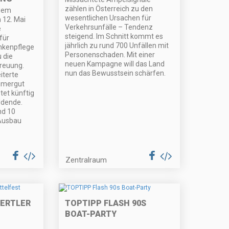
zählen in Österreich zu den
 dem
wesentlichen Ursachen für
 12. Mai
Verkehrsunfälle – Tendenz
e
steigend. Im Schnitt kommt es
für
jährlich zu rund 700 Unfällen mit
nkenpflege
Personenschaden. Mit einer
u die
neuen Kampagne will das Land
treuung.
nun das Bewusstsein schärfen.
iterte
mmergut
tet künftig
ldende.
nd 10
 Ausbau
Zentralraum
IERTLER
TOPTIPP FLASH 90S
BOAT-PARTY