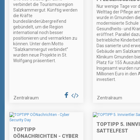
verbindet die Tourismusregion
Nur wenige Tage vor
Salzkammergut. Künftig werden
Welttag der Pflege am
die Kräfte
wurde in Gmunden di
bundesländerübergreifend
modernisierte Schule 
gebündelt, um die Region
Gesundheits- und Kra
international noch besser
eröffnet. Parallel daz
positionieren und vermarkten zu
betriebliche Kinderbe
können. Unter dem Motto
Das sanierte und erwe
“Salzkammergut verbindet”
Gebäude am Salzka
wurden neue Projekte in St.
Klinikum Gmunden bie
Wolfgang präsentiert.
Platz für 155 Auszubi
Insgesamt wurden ru
Millionen Euro in den
investiert.
Zentralraum
Zentralraum
TOPTIPP 5. INNV
TOPTIPP
SATTELFEST
OÖNACHRICHTEN - CYBER