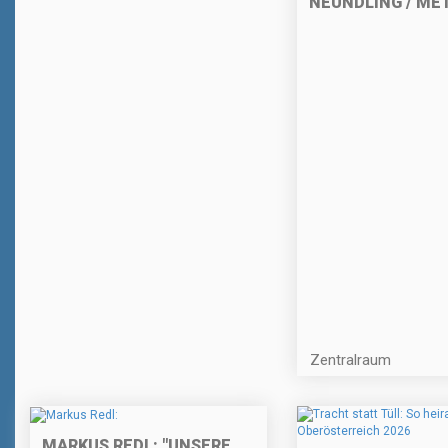
NEUNDLING / M
Zentralraum
MARKUS REDL: "UNSERE