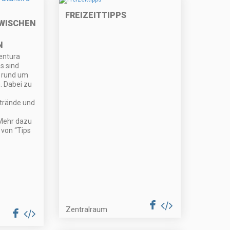
FREIZEITTIPPS
WISCHEN
N
entura
s sind
t rund um
. Dabei zu
trände und
Mehr dazu
von “Tips
Zentralraum