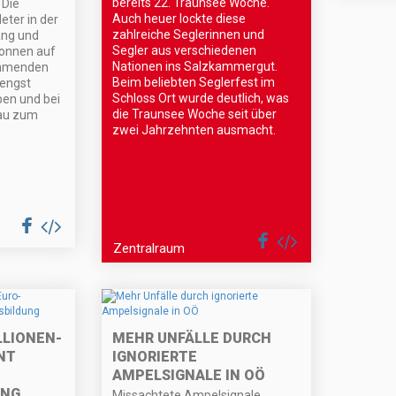
bereits 22. Traunsee Woche.
 Die
Auch heuer lockte diese
eter in der
zahlreiche Seglerinnen und
ang und
Segler aus verschiedenen
Tonnen auf
Nationen ins Salzkammergut.
ommenden
Beim beliebten Seglerfest im
Hengst
Schloss Ort wurde deutlich, was
iben und bei
die Traunsee Woche seit über
au zum
zwei Jahrzehnten ausmacht.
Zentralraum
LLIONEN-
MEHR UNFÄLLE DURCH
NT
IGNORIERTE
AMPELSIGNALE IN OÖ
UNG
Missachtete Ampelsignale