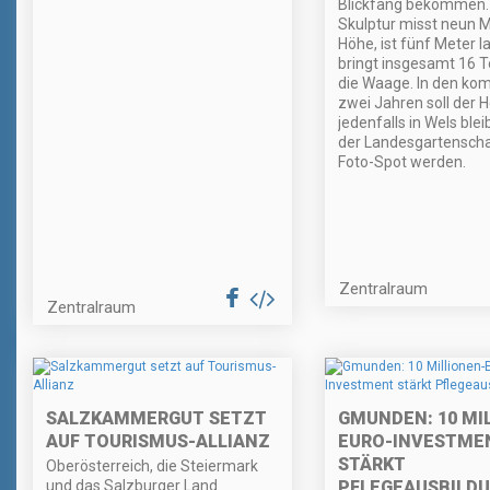
Blickfang bekommen.
Skulptur misst neun M
Höhe, ist fünf Meter l
bringt insgesamt 16 
die Waage. In den k
zwei Jahren soll der 
jedenfalls in Wels ble
der Landesgartensch
Foto-Spot werden.
Zentralraum
Zentralraum
SALZKAMMERGUT SETZT
GMUNDEN: 10 MI
AUF TOURISMUS-ALLIANZ
EURO-INVESTME
STÄRKT
Oberösterreich, die Steiermark
und das Salzburger Land
PFLEGEAUSBILD