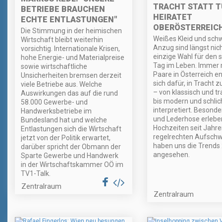
TRACHT STATT T
BETRIEBE BRAUCHEN
HEIRATET
ECHTE ENTLASTUNGEN"
OBERÖSTERREICH
Die Stimmung in der heimischen
Weißes Kleid und sch
Wirtschaft bleibt weiterhin
Anzug sind längst nic
vorsichtig. Internationale Krisen,
einzige Wahl für den 
hohe Energie- und Materialpreise
Tag im Leben. Immer
sowie wirtschaftliche
Paare in Österreich e
Unsicherheiten bremsen derzeit
sich dafür, in Tracht z
viele Betriebe aus. Welche
– von klassisch und tra
Auswirkungen das auf die rund
bis modern und schlic
58.000 Gewerbe- und
interpretiert. Besonde
Handwerksbetriebe im
und Lederhose erlebe
Bundesland hat und welche
Hochzeiten seit Jahre
Entlastungen sich die Wirtschaft
regelrechten Aufschw
jetzt von der Politik erwartet,
haben uns die Trends
darüber spricht der Obmann der
angesehen.
Sparte Gewerbe und Handwerk
in der Wirtschaftskammer OÖ im
TV1-Talk.
Zentralraum
Zentralraum