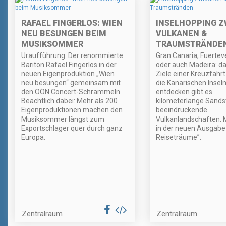
RAFAEL FINGERLOS: WIEN
INSELHOPPING Z
NEU BESUNGEN BEIM
VULKANEN &
MUSIKSOMMER
TRAUMSTRÄNDE
Uraufführung: Der renommierte
Gran Canaria, Fuertev
Bariton Rafael Fingerlos in der
oder auch Madeira: da
neuen Eigenproduktion „Wien
Ziele einer Kreuzfahr
neu besungen“ gemeinsam mit
die Kanarischen Inseln
den OÖN Concert-Schrammeln.
entdecken gibt es
Beachtlich dabei: Mehr als 200
kilometerlange Sands
Eigenproduktionen machen den
beeindruckende
Musiksommer längst zum
Vulkanlandschaften. 
Exportschlager quer durch ganz
in der neuen Ausgabe 
Europa.
Reiseträume”.
Zentralraum
Zentralraum