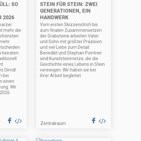
ÜLL: SO
STEIN FÜR STEIN: ZWEI
GENERATIONEN, EIN
 2026
HANDWERK
warzer
Vom ersten Skizzenstrich bis
ht mehr die
zum finalen Zusammensetzen
schönsten
der Grabsteine arbeiten Vater
 mehr
und Sohn mit größter Präzision
ntscheiden
und viel Liebe zum Detail.
u heiraten
Benedikt und Stephan Pointner
ditionell
sind Kunststeinmetze, die die
ht
Geschichte eines Lebens in Stein
rs Dirndl
verewigen. Wir haben sie bei
n bei
ihrer Arbeit begleitet.
n einen
ung. Wir
 2026
Zentralraum