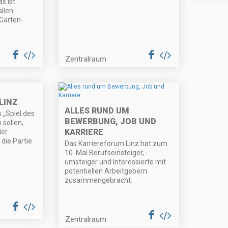
s ist
allen
Garten-
Zentralraum
LINZ
ALLES RUND UM
s „Spiel des
BEWERBUNG, JOB UND
sollen,
KARRIERE
der
die Partie
Das Karriereforum Linz hat zum
10. Mal Berufseinsteiger, -
umsteiger und Interessierte mit
potentiellen Arbeitgebern
zusammengebracht.
Zentralraum