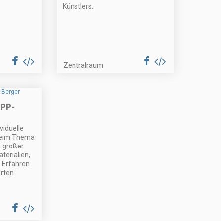
Künstlers.
Zentralraum
PP-
viduelle
beim Thema
 großer
terialien,
? Erfahren
rten.