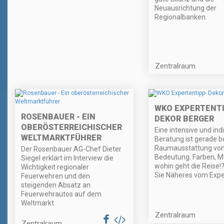
Neuausrichtung der
Regionalbanken.
Zentralraum
WKO EXPERTENTI
ROSENBAUER - EIN
DEKOR BERGER
OBERÖSTERREICHISCHER
Eine intensive und indi
WELTMARKTFÜHRER
Beratung ist gerade 
Raumausstattung von
Der Rosenbauer AG-Chef Dieter
Bedeutung. Farben, Ma
Siegel erklärt im Interview die
wohin geht die Reise!
Wichtigkeit regionaler
Sie Näheres vom Expe
Feuerwehren und den
steigenden Absatz an
Feuerwehrautos auf dem
Weltmarkt.
Zentralraum
Zentralraum