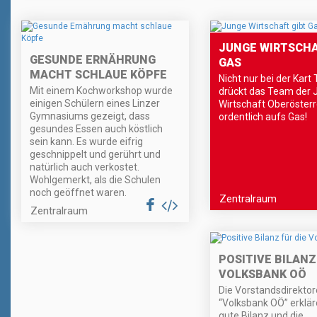
JUNGE WIRTSCHA
GESUNDE ERNÄHRUNG
GAS
MACHT SCHLAUE KÖPFE
Nicht nur bei der Kart
Mit einem Kochworkshop wurde
drückt das Team der 
einigen Schülern eines Linzer
Wirtschaft Oberösterr
Gymnasiums gezeigt, dass
ordentlich aufs Gas!
gesundes Essen auch köstlich
sein kann. Es wurde eifrig
geschnippelt und gerührt und
natürlich auch verkostet.
Wohlgemerkt, als die Schulen
noch geöffnet waren.
Zentralraum
Zentralraum
POSITIVE BILANZ
VOLKSBANK OÖ
Die Vorstandsdirektor
“Volksbank OÖ” erklär
gute Bilanz und die