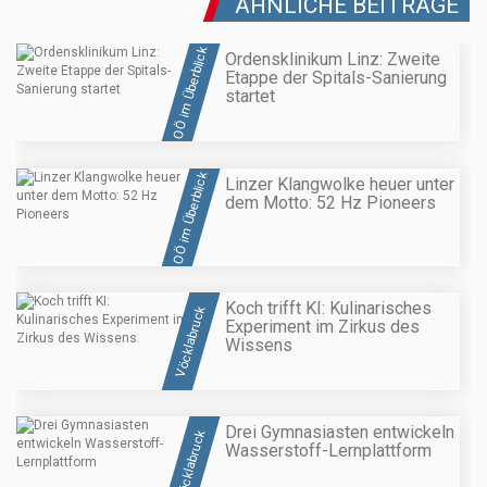
ÄHNLICHE BEITRÄGE
OÖ im Überblick
Ordensklinikum Linz: Zweite
Etappe der Spitals-Sanierung
startet
OÖ im Überblick
Linzer Klangwolke heuer unter
dem Motto: 52 Hz Pioneers
Koch trifft KI: Kulinarisches
Vöcklabruck
Experiment im Zirkus des
Wissens
Drei Gymnasiasten entwickeln
Vöcklabruck
Wasserstoff-Lernplattform