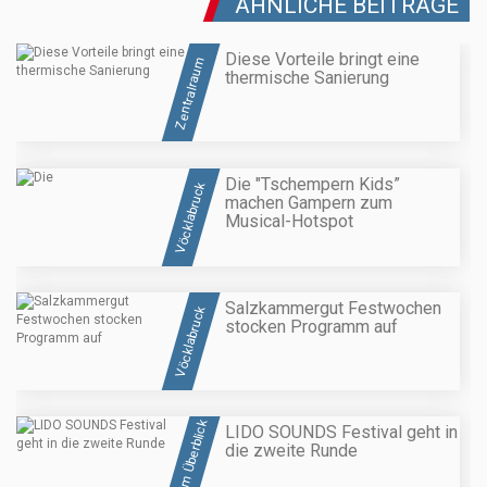
ÄHNLICHE BEITRÄGE
Diese Vorteile bringt eine
Zentralraum
thermische Sanierung
Die "Tschempern Kids”
Vöcklabruck
machen Gampern zum
Musical-Hotspot
Salzkammergut Festwochen
Vöcklabruck
stocken Programm auf
OÖ im Überblick
LIDO SOUNDS Festival geht in
die zweite Runde