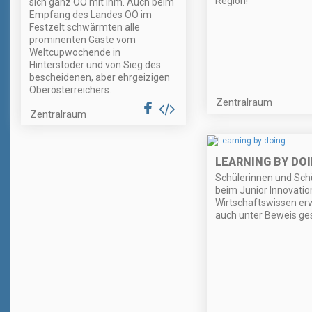
Region!
sich ganz OÖ mit ihm. Auch beim
Empfang des Landes OÖ im
Festzelt schwärmten alle
prominenten Gäste vom
Weltcupwochende in
Hinterstoder und von Sieg des
bescheidenen, aber ehrgeizigen
Oberösterreichers.
Zentralraum
Zentralraum
LEARNING BY DO
Schülerinnen und Sch
beim Junior Innovatio
Wirtschaftswissen erw
auch unter Beweis gest