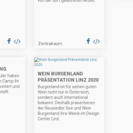
von der dort geleisteten Arbeit.
Zentralraum
ING
WEIN BURGENLAND
üler haben
PRÄSENTATION LINZ 2020
n Camp ihr
eitert und
Burgenland ist für seinen guten
ellt.
Wein nicht nur in Österreich,
sondern auch international
bekannt. Deshalb präsentieren
der Neusiedler See und Wein
Burgenland ihre Weine im Design
Center Linz.