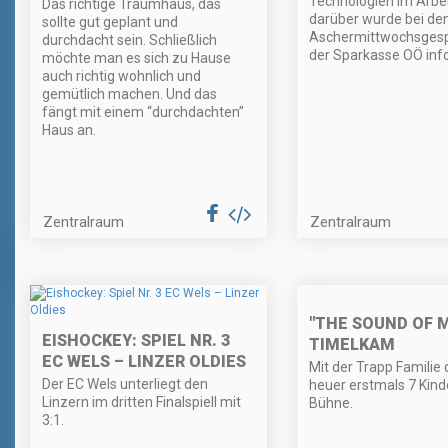
Technologien im Arbeit
Das richtige Traumhaus, das
darüber wurde bei den
sollte gut geplant und
Aschermittwochsges
durchdacht sein. Schließlich
der Sparkasse OÖ info
möchte man es sich zu Hause
auch richtig wohnlich und
gemütlich machen. Und das
fängt mit einem “durchdachten”
Haus an.
Zentralraum
Zentralraum
"THE SOUND OF M
EISHOCKEY: SPIEL NR. 3
TIMELKAM
EC WELS – LINZER OLDIES
Mit der Trapp Familie
Der EC Wels unterliegt den
heuer erstmals 7 Kind
Linzern im dritten Finalspiell mit
Bühne.
3:1.