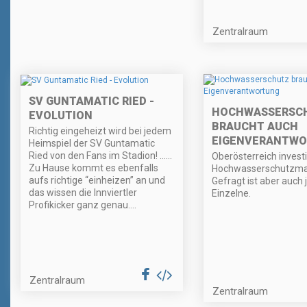
Zentralraum
SV GUNTAMATIC RIED -
HOCHWASSERSC
EVOLUTION
BRAUCHT AUCH
Richtig eingeheizt wird bei jedem
EIGENVERANTW
Heimspiel der SV Guntamatic
Ried von den Fans im Stadion! ......
Oberösterreich investi
Zu Hause kommt es ebenfalls
Hochwasserschutzm
aufs richtige “einheizen” an und
Gefragt ist aber auch 
das wissen die Innviertler
Einzelne.
Profikicker ganz genau....
Zentralraum
Zentralraum