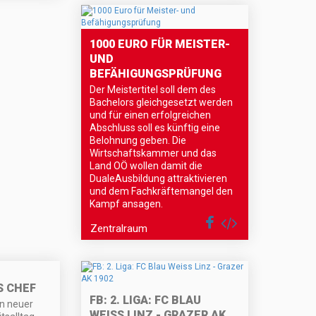
1000 EURO FÜR MEISTER-
UND
BEFÄHIGUNGSPRÜFUNG
Der Meistertitel soll dem des
Bachelors gleichgesetzt werden
und für einen erfolgreichen
Abschluss soll es künftig eine
Belohnung geben. Die
Wirtschaftskammer und das
Land OÖ wollen damit die
DualeAusbildung attraktivieren
und dem Fachkräftemangel den
Kampf ansagen.
Zentralraum
S CHEF
FB: 2. LIGA: FC BLAU
n neuer
WEISS LINZ - GRAZER AK