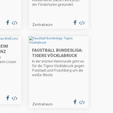
Rückenwind. Darum wird jetzt
der Förderturbo gezündet.
Zentralraum
BEIM
FAUSTBALL BUNDESLIGA:
NZ
TIGERS VÖCKLABRUCK
b
In der letzten Heimrunde geht es
beim Linzer
für die Tigers Vöcklabruck gegen
Freistadt und Froschberg um die
weiße Weste.
Zentralraum