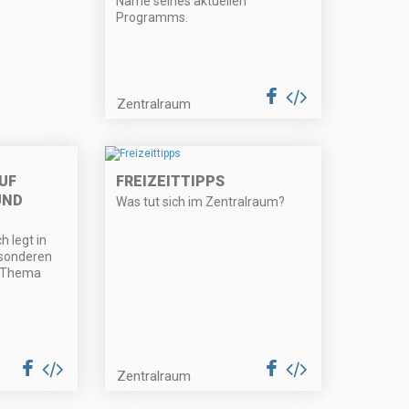
Name seines aktuellen
Programms.
Zentralraum
UF
FREIZEITTIPPS
UND
Was tut sich im Zentralraum?
 legt in
esonderen
s Thema
Zentralraum