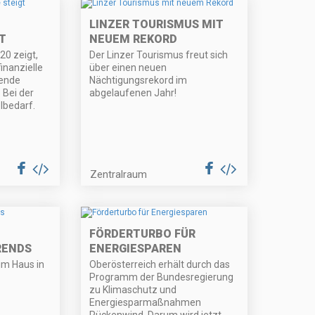
LINZER TOURISMUS MIT
T
NEUEM REKORD
20 zeigt,
Der Linzer Tourismus freut sich
inanzielle
über einen neuen
ende
Nächtigungsrekord im
 Bei der
abgelaufenen Jahr!
lbedarf.
Zentralraum
FÖRDERTURBO FÜR
RENDS
ENERGIESPAREN
im Haus in
Oberösterreich erhält durch das
Programm der Bundesregierung
zu Klimaschutz und
Energiesparmaßnahmen