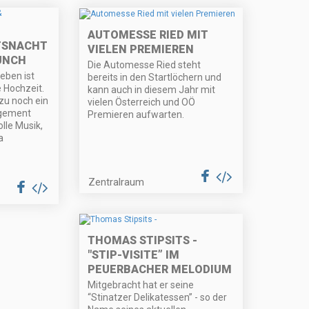
AUTOMESSE RIED MIT
TSNACHT
VIELEN PREMIEREN
UNCH
Die Automesse Ried steht
eben ist
bereits in den Startlöchern und
e Hochzeit.
kann auch in diesem Jahr mit
zu noch ein
vielen Österreich und OÖ
gement
Premieren aufwarten.
lle Musik,
a
Zentralraum
THOMAS STIPSITS -
"STIP-VISITE” IM
PEUERBACHER MELODIUM
Mitgebracht hat er seine
“Stinatzer Delikatessen” - so der