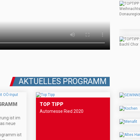
AKTUELLES PROGRAMM
OGRAMM
TOP TIPP
Automesse Ried 2020
ung ist im
das neue
m
ogramm ist