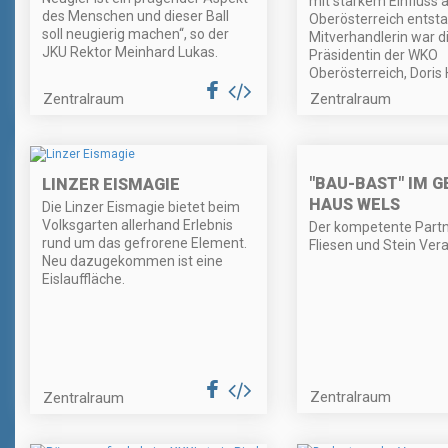
mit starkem Einfluss 
des Menschen und dieser Ball
Oberösterreich entst
soll neugierig machen“, so der
Mitverhandlerin war d
JKU Rektor Meinhard Lukas.
Präsidentin der WKO
Oberösterreich, Dori
Zentralraum
Zentralraum
"BAU-BAST" IM G
LINZER EISMAGIE
HAUS WELS
Die Linzer Eismagie bietet beim
Volksgarten allerhand Erlebnis
Der kompetente Partn
rund um das gefrorene Element.
Fliesen und Stein Vera
Neu dazugekommen ist eine
Eislauffläche.
Zentralraum
Zentralraum