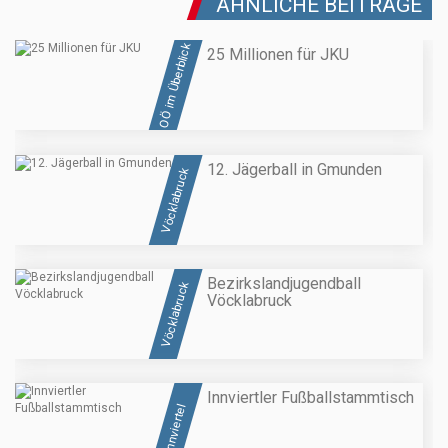
ÄHNLICHE BEITRÄGE
OÖ im Überblick
25 Millionen für JKU
12. Jägerball in Gmunden
Vöcklabruck
Bezirkslandjugendball
Vöcklabruck
Vöcklabruck
Innviertler Fußballstammtisch
Innviertel