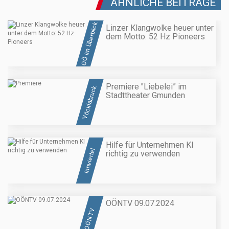
ÄHNLICHE BEITRÄGE
OÖ im Überblick
Linzer Klangwolke heuer unter
dem Motto: 52 Hz Pioneers
Premiere "Liebelei” im
Vöcklabruck
Stadttheater Gmunden
Hilfe für Unternehmen KI
Innviertel
richtig zu verwenden
OÖNTV 09.07.2024
OÖN TV