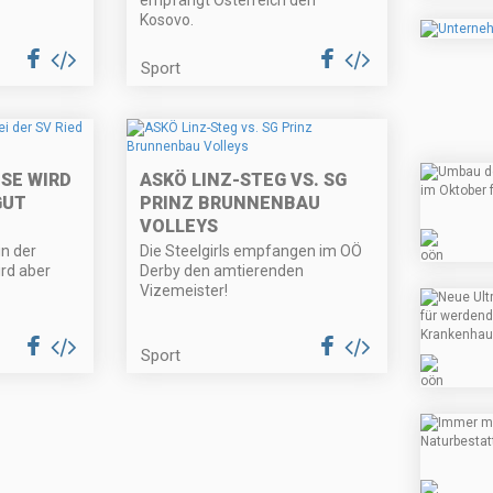
empfängt Österreich den
Kosovo.
Sport
SE WIRD
ASKÖ LINZ-STEG VS. SG
GUT
PRINZ BRUNNENBAU
VOLLEYS
in der
Die Steelgirls empfangen im OÖ
rd aber
Derby den amtierenden
Vizemeister!
Sport