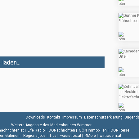
laden...
Downloads
Kontakt
Impressum
Datenschutzerklärung
Jugends
Weitere Angebote des Medienhauses Wimmer:
.nachrichten.at
|
Life Radio
|
OÖNachrichten
|
OÖN Immobilien
|
OÖN Reise
n Galerien
|
Regionaljobs
|
Tips
|
wasistlos.at
|
4More
|
wirtrauern.at