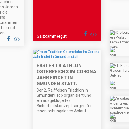
wochen
den Jahren
r die
uns
aßnahmen
cher und
en.
Salzkammergut
ERSTER TRIATHLON
ÖSTERREICHS IM CORONA
JAHR FINDET IN
GMUNDEN STATT.
Der 2. Raiffeisen Triathlon in
Gmunden! Top organisiert und
ein ausgeklügeltes
Sicherheitskonzept sorgen für
einen reibungslosen Ablauf.