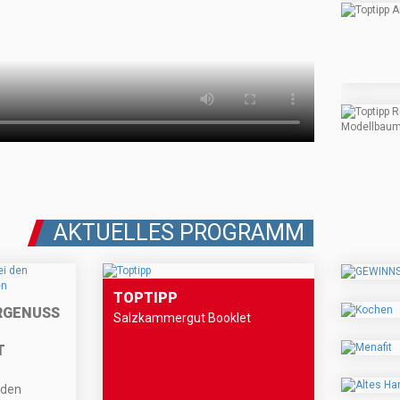
AKTUELLES PROGRAMM
TOPTIPP
RGENUSS
Salzkammergut Booklet
T
 den