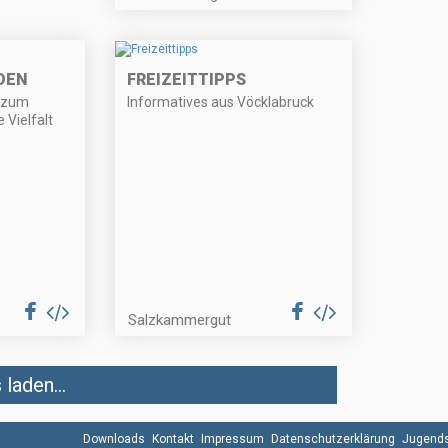
DEN
FREIZEITTIPPS
p zum
Informatives aus Vöcklabruck
 Vielfalt
Salzkammergut
laden...
Downloads
Kontakt
Impressum
Datenschutzerklärung
Jugends