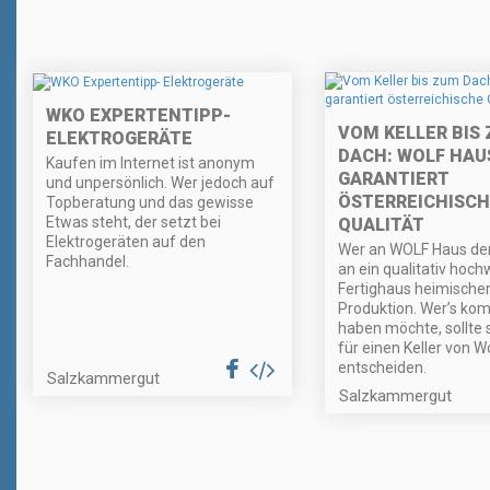
WKO EXPERTENTIPP-
VOM KELLER BIS
ELEKTROGERÄTE
DACH: WOLF HAU
Kaufen im Internet ist anonym
GARANTIERT
und unpersönlich. Wer jedoch auf
ÖSTERREICHISCH
Topberatung und das gewisse
Etwas steht, der setzt bei
QUALITÄT
Elektrogeräten auf den
Wer an WOLF Haus den
Fachhandel.
an ein qualitativ hoch
Fertighaus heimische
Produktion. Wer’s kom
haben möchte, sollte 
für einen Keller von W
entscheiden.
Salzkammergut
Salzkammergut