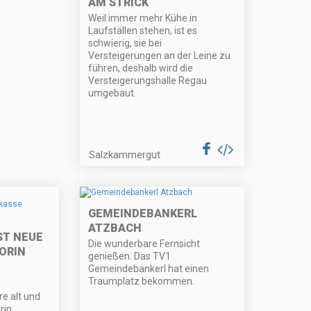
AM STRICK
Weil immer mehr Kühe in
Laufställen stehen, ist es
schwierig, sie bei
Versteigerungen an der Leine zu
führen, deshalb wird die
Versteigerungshalle Regau
umgebaut.
Salzkammergut
GEMEINDEBANKERL
ATZBACH
ST NEUE
Die wunderbare Fernsicht
ORIN
genießen. Das TV1
Gemeindebankerl hat einen
Traumplatz bekommen.
e alt und
rin.