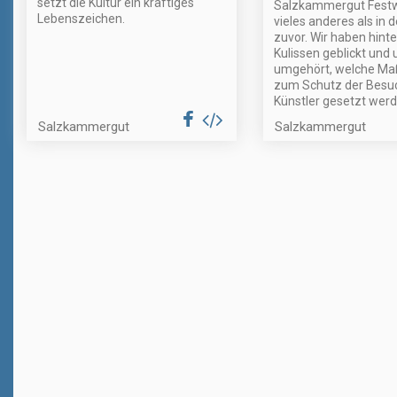
setzt die Kultur ein kräftiges
Salzkammergut Fest
Lebenszeichen.
vieles anderes als in 
zuvor. Wir haben hinte
Kulissen geblickt und 
umgehört, welche M
zum Schutz der Besu
Künstler gesetzt werd
Salzkammergut
Salzkammergut