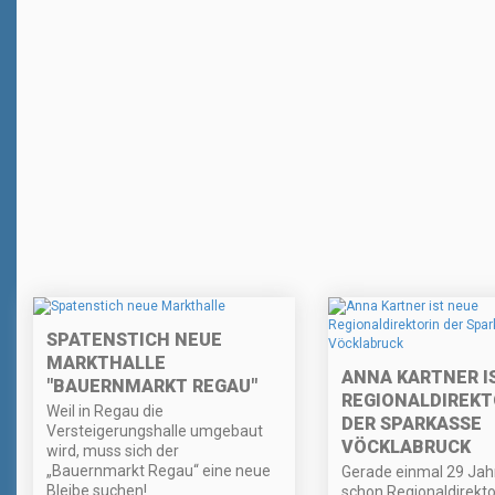
SPATENSTICH NEUE
MARKTHALLE
ANNA KARTNER I
"BAUERNMARKT REGAU"
REGIONALDIREKT
Weil in Regau die
DER SPARKASSE
Versteigerungshalle umgebaut
VÖCKLABRUCK
wird, muss sich der
„Bauernmarkt Regau“ eine neue
Gerade einmal 29 Jahr
Bleibe suchen!
schon Regionaldirekto