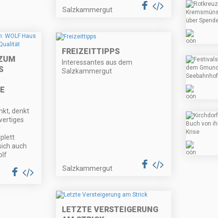
Salzkammergut
FREIZEITTIPPS
 ZUM
Interessantes aus dem
S
Salzkammergut
E
kt, denkt
wertiges
r
plett
sich auch
olf
Salzkammergut
LETZTE VERSTEIGERUNG