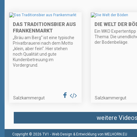
DAS TRADITIONSBIER AUS
DIE WELT DER BÖ
FRANKENMARKT
Ein WKO Expertentip
Thema: Die unendliche
„Bräu am Berg“ ist eine typische
der Bodenbeläge.
Privatbrauerei nach dem Motto
„klein, aber fein“. Hier stehen
noch Qualität und gute
Kundenbetreuung im
Vordergrund.
Salzkammergut
Salzkammergut
weitere Videos 
Copyright © 2026 TV1 -
Web Design & Entwicklung von MELHORN.EU