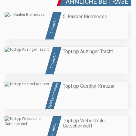
ÄHNLICHE BEITRÄGE
5. Raaber Biermesse
Innviertel
Toptipp Auzinger Tracht
Innviertel
Salzkammergut
Toptipp Gasthof Kreuzer
Toptipp Weberzeile
Innviertel
Gutscheinheft