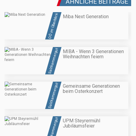
ÄHNLICHE BEITRÄGE
OÖ im Überblick
Miba Next Generation
Salzkammergut
MIBA - Wenn 3 Generationen
Weihnachten feiern
Salzkammergut
Gemeinsame Generationen
beim Osterkonzert
Salzkammergut
UPM Steyrermühl
Jubiläumsfeier