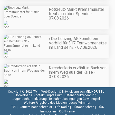
Rotkreuz-Markt Kremsmünster
freut sich über Spende -
07.08.2026
»Die Lenzing AG könnte ein
Vorbild für 317 Fernwärmenetze
im Land sein« - 07.08.2026
Kirchdorferin erzählt in Buch von
ihrem Weg aus der Krise -
07.08.2026
Copyright © 2026 TV1 -
Web Design & Entwicklung von MELHORN.EU
Downloads
Kontakt
Impressum
Datenschutzerklärung
Jugendschutzerklärung
Teilnahmebedingungen Gewinnspiel
Weitere Angebote des Medienhauses Wimmer:
TV1
|
karriere.nachrichten.at
|
Life Radio
|
OÖNachrichten
|
OÖN
Immobilien
|
OÖN Reise