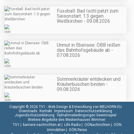
Fussball: Bad Ischl patzt zum
Saisonstart: 1:3 gegen
Weißkirchen - 09.08.2026
Unmut in Ebensee: ÖBB reißen
das Bahnhofsgebäude ab -
07.08.2026
Sommerkräuter entdecken und
Kräuterbuschen binden -
09.08.2026
Copyright © 2026 TV1 -
Web Design & Entwicklung von MELHORN.EU
Downloads
Kontakt
Impressum
Datenschutzerklärung
Jugendschutzerklärung
Teilnahmebedingungen Gewinnspiel
Weitere Angebote des Medienhauses Wimmer:
TV1
|
karriere.nachrichten.at
|
Life Radio
|
OÖNachrichten
|
OÖN
Immobilien
|
OÖN Reise