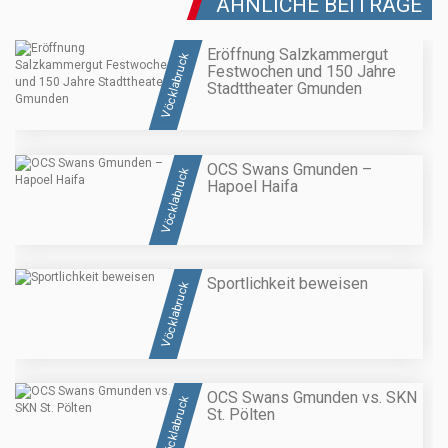
ÄHNLICHE BEITRÄGE
Eröffnung Salzkammergut
Vöcklabruck
Festwochen und 150 Jahre
Stadttheater Gmunden
OCS Swans Gmunden –
Vöcklabruck
Hapoel Haifa
Sportlichkeit beweisen
Vöcklabruck
OCS Swans Gmunden vs. SKN
Vöcklabruck
St. Pölten