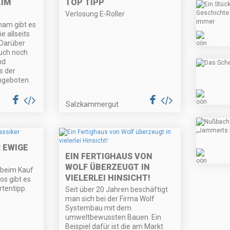
M B
TOP TIPP
Verlosung E-Roller
ham gibt es
e allseits
 Darüber
uch noch
nd
s der
ngeboten.
Salzkammergut
 EWIGE
EIN FERTIGHAUS VON
WOLF ÜBERZEUGT IN
 beim Kauf
VIELERLEI HINSICHT!
os gibt es
tentipp.
Seit über 20 Jahren beschäftigt
man sich bei der Firma Wolf
Systembau mit dem
umweltbewussten Bauen. Ein
Beispiel dafür ist die am Markt