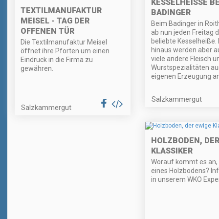
KESSELHEISSE BEI
TEXTILMANUFAKTUR
ADINGER
MEISEL - TAG DER
Beim Badinger in Roit
OFFENEN TÜR
ab nun jeden Freitag di
beliebte Kesselheiße.
Die Textilmanufaktur Meisel
hinaus werden aber a
öffnet ihre Pforten um einen
viele andere Fleisch u
Eindruck in die Firma zu
Wurstspezialitäten au
gewähren.
eigenen Erzeugung a
Salzkammergut
Salzkammergut
HOLZBODEN, DER
KLASSIKER
Worauf kommt es an,
eines Holzbodens? Inf
in unserem WKO Exper