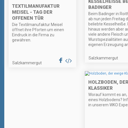
KESSELHEISSE BEI
TEXTILMANUFAKTUR
ADINGER
MEISEL - TAG DER
Beim Badinger in Roit
OFFENEN TÜR
ab nun jeden Freitag di
beliebte Kesselheiße.
Die Textilmanufaktur Meisel
hinaus werden aber a
öffnet ihre Pforten um einen
viele andere Fleisch u
Eindruck in die Firma zu
Wurstspezialitäten au
gewähren.
eigenen Erzeugung a
Salzkammergut
Salzkammergut
HOLZBODEN, DER
KLASSIKER
Worauf kommt es an,
eines Holzbodens? Inf
in unserem WKO Exper