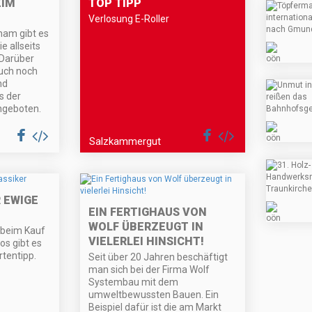
M B
TOP TIPP
Verlosung E-Roller
ham gibt es
e allseits
 Darüber
uch noch
nd
s der
ngeboten.
Salzkammergut
 EWIGE
EIN FERTIGHAUS VON
WOLF ÜBERZEUGT IN
 beim Kauf
VIELERLEI HINSICHT!
os gibt es
tentipp.
Seit über 20 Jahren beschäftigt
man sich bei der Firma Wolf
Systembau mit dem
umweltbewussten Bauen. Ein
Beispiel dafür ist die am Markt