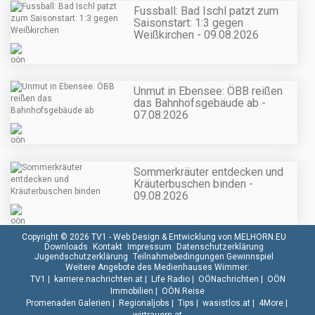
Fussball: Bad Ischl patzt zum
Saisonstart: 1:3 gegen
Weißkirchen - 09.08.2026
Unmut in Ebensee: ÖBB reißen
das Bahnhofsgebäude ab -
07.08.2026
Sommerkräuter entdecken und
Kräuterbuschen binden -
09.08.2026
Copyright © 2026 TV1 -
Web Design & Entwicklung von MELHORN.EU
Downloads
Kontakt
Impressum
Datenschutzerklärung
Jugendschutzerklärung
Teilnahmebedingungen Gewinnspiel
Weitere Angebote des Medienhauses Wimmer:
TV1
|
karriere.nachrichten.at
|
Life Radio
|
OÖNachrichten
|
OÖN
Immobilien
|
OÖN Reise
Promenaden Galerien
|
Regionaljobs
|
Tips
|
wasistlos.at
|
4More
|
wirtrauern.at