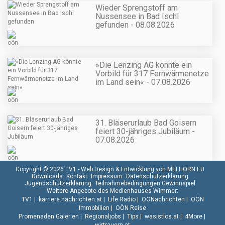
Wieder Sprengstoff am
Nussensee in Bad Ischl
gefunden - 08.08.2026
»Die Lenzing AG könnte ein
Vorbild für 317 Fernwärmenetze
im Land sein« - 07.08.2026
31. Bläserurlaub Bad Goisern
feiert 30-jähriges Jubiläum -
07.08.2026
Copyright © 2026 TV1 -
Web Design & Entwicklung von MELHORN.EU
Downloads
Kontakt
Impressum
Datenschutzerklärung
Jugendschutzerklärung
Teilnahmebedingungen Gewinnspiel
Weitere Angebote des Medienhauses Wimmer:
TV1
|
karriere.nachrichten.at
|
Life Radio
|
OÖNachrichten
|
OÖN
Immobilien
|
OÖN Reise
Promenaden Galerien
|
Regionaljobs
|
Tips
|
wasistlos.at
|
4More
|
wirtrauern.at