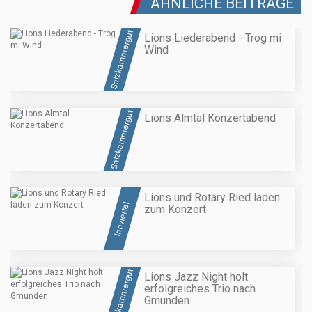
ÄHNLICHE BEITRÄGE
Salzkammergut
Lions Liederabend - Trog mi
Wind
Salzkammergut
Lions Almtal Konzertabend
Lions und Rotary Ried laden
Innviertel
zum Konzert
Salzkammergut
Lions Jazz Night holt
erfolgreiches Trio nach
Gmunden