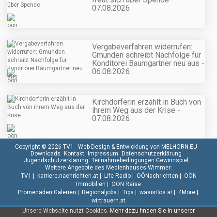
07.08.2026
Vergabeverfahren widerrufen:
Gmunden schreibt Nachfolge für
Konditorei Baumgartner neu aus -
06.08.2026
Kirchdorferin erzählt in Buch von
ihrem Weg aus der Krise -
07.08.2026
Copyright © 2026 TV1 -
Web Design & Entwicklung von MELHORN.EU
Downloads
Kontakt
Impressum
Datenschutzerklärung
Jugendschutzerklärung
Teilnahmebedingungen Gewinnspiel
Weitere Angebote des Medienhauses Wimmer:
TV1
|
karriere.nachrichten.at
|
Life Radio
|
OÖNachrichten
|
OÖN
Immobilien
|
OÖN Reise
Promenaden Galerien
|
Regionaljobs
|
Tips
|
wasistlos.at
|
4More
|
wirtrauern.at
Unsere Webseite nutzt Cookies.
Mehr dazu finden Sie in unserer