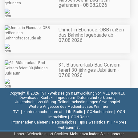
gefunden - 08.08.2026
Unmut in Ebensee: ÖBB reißen
das Bahnhofsgebäude ab -
07.08.2026
31. Bläserurlaub Bad Goisern
feiert 30-jähriges Jubiläum -
07.08.2026
Copyright © 2026 TV1 -
Web Design & Entwicklung von MELHORN.EU
Downloads
Kontakt
Impressum
Datenschutzerklärung
Jugendschutzerklärung
Teilnahmebedingungen Gewinnspiel
Weitere Angebote des Medienhauses Wimmer:
TV1
|
karriere.nachrichten.at
|
Life Radio
|
OÖNachrichten
|
OÖN
Immobilien
|
OÖN Reise
Promenaden Galerien
|
Regionaljobs
|
Tips
|
wasistlos.at
|
4More
|
wirtrauern.at
Unsere Webseite nutzt Cookies.
Mehr dazu finden Sie in unserer