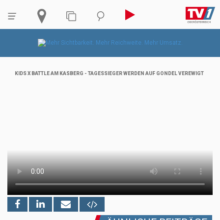
KIDS X BATTLE AM KASBERG - TAGESSIEGER WERDEN AUF GONDEL VEREWIGT