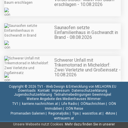
erschlagen - 10.08.2026
Saunaofen setzte
Einfamilienhaus in Gschwandt in
Brand - 08.08.2026
Schwerer Unfall mit
Trikemotorrad in Micheldorf:
Zwei Verletzte und Großeinsatz -
10.08.2026
Copyright © 2026 TV1 -
Web Design & Entwicklung von MELHORN.EU
Downloads
Kontakt
Impressum
Datenschutzerklärung
Jugendschutzerklärung
Teilnahmebedingungen Gewinnspiel
Weitere Angebote des Medienhauses Wimmer:
TV1
|
karriere.nachrichten.at
|
Life Radio
|
OÖNachrichten
|
OÖN
Immobilien
|
OÖN Reise
Promenaden Galerien
|
Regionaljobs
|
Tips
|
wasistlos.at
|
4More
|
wirtrauern.at
Unsere Webseite nutzt Cookies.
Mehr dazu finden Sie in unserer