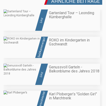
ÄHNLICHE BEITRÄGE
Gartenland Tour – Leonding
Kürnberghalle
Linz
Salzkammergut
ROKO im Kindergarten in
Gschwandt
Genussvoll Garteln -
Balkonblume des Jahres 2018
Linz
Hausruckviertel
Karl Ploberger’s "Golden Girl”
in Marchtrenk