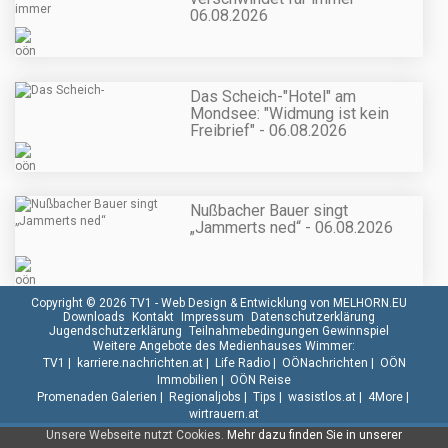
06.08.2026
Das Scheich-"Hotel" am
Mondsee: "Widmung ist kein
Freibrief" - 06.08.2026
Nußbacher Bauer singt
„Jammerts ned“ - 06.08.2026
Copyright © 2026 TV1 -
Web Design & Entwicklung von MELHORN.EU
Downloads
Kontakt
Impressum
Datenschutzerklärung
Jugendschutzerklärung
Teilnahmebedingungen Gewinnspiel
Weitere Angebote des Medienhauses Wimmer:
TV1
|
karriere.nachrichten.at
|
Life Radio
|
OÖNachrichten
|
OÖN
Immobilien
|
OÖN Reise
Promenaden Galerien
|
Regionaljobs
|
Tips
|
wasistlos.at
|
4More
|
wirtrauern.at
Unsere Webseite nutzt Cookies.
Mehr dazu finden Sie in unserer