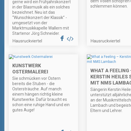
dem Vollen schöpfen u
gerne wird ein Frühjahrskonzert
schlemmen können.
in der Blasmusik als ein solches
bezeichnet. Neu ist das
“Wunschkonzert der Klassik” -
umgesetzt von der
Marktmusikkapelle Wallern mit
Startenor Jörg Schneider.
Hausruckviertel
Hausruckviertel
KUNSTWERK
WHAT A FEELING 
OSTERMALEREI
KERSTIN HEILES 
Sie schmücken vor Ostern
MIT NMS LAMBA
bereits die Stuben - die
Ostersträuche. Auf manch
Sängerin Kerstin Heile
einem hängen richtig kleine
unterstützt alljährlich
Kunstwerke. Dafür braucht es
an der Musikmittelsch
schon eine ruhige Hand und ein
Lambach und begeiste
gutes Auge!
Eltern und Lehrer.