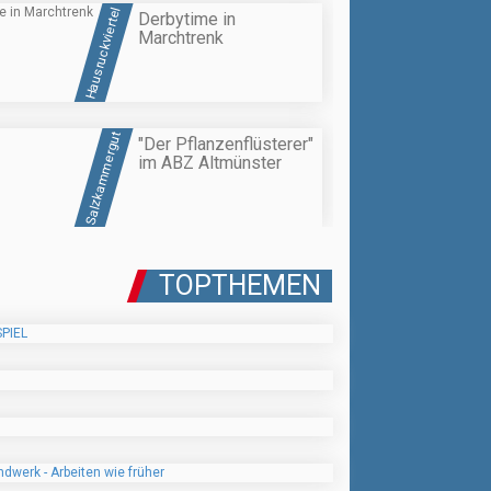
Hausruckviertel
Derbytime in
Marchtrenk
Salzkammergut
"Der Pflanzenflüsterer"
im ABZ Altmünster
TOPTHEMEN