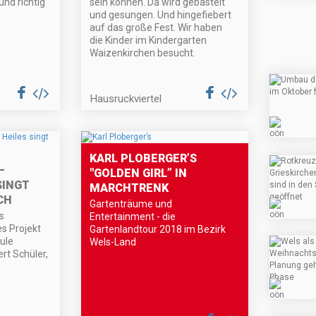
nd richtig
sein können. Da wird gebastelt
und gesungen. Und hingefiebert
auf das große Fest. Wir haben
die Kinder im Kindergarten
Waizenkirchen besucht.
Hausruckviertel
KARL PLOBERGER’S
–
"GOLDEN GIRL” IN
SINGT
MARCHTRENK
CH
Gartenträume und
s
Entertainment - die
es Projekt
Gartenlandtour 2018 im Bezirk
ule
Wels-Land
rt Schüler,