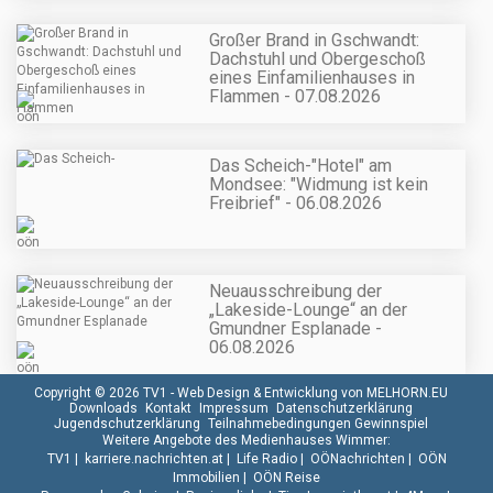
Großer Brand in Gschwandt:
Dachstuhl und Obergeschoß
eines Einfamilienhauses in
Flammen - 07.08.2026
Das Scheich-"Hotel" am
Mondsee: "Widmung ist kein
Freibrief" - 06.08.2026
Neuausschreibung der
„Lakeside-Lounge“ an der
Gmundner Esplanade -
06.08.2026
Copyright © 2026 TV1 -
Web Design & Entwicklung von MELHORN.EU
Downloads
Kontakt
Impressum
Datenschutzerklärung
Jugendschutzerklärung
Teilnahmebedingungen Gewinnspiel
Weitere Angebote des Medienhauses Wimmer:
TV1
|
karriere.nachrichten.at
|
Life Radio
|
OÖNachrichten
|
OÖN
Immobilien
|
OÖN Reise