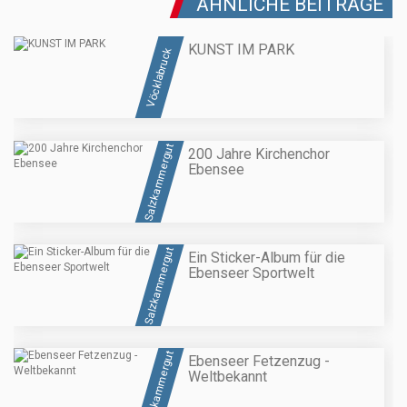
ÄHNLICHE BEITRÄGE
KUNST IM PARK
Vöcklabruck
Salzkammergut
200 Jahre Kirchenchor
Ebensee
Salzkammergut
Ein Sticker-Album für die
Ebenseer Sportwelt
Salzkammergut
Ebenseer Fetzenzug -
Weltbekannt