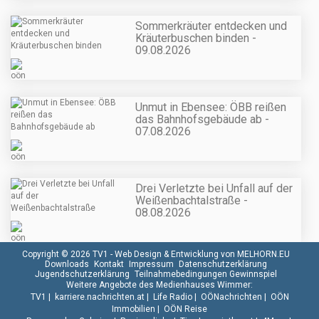
Sommerkräuter entdecken und
Kräuterbuschen binden -
09.08.2026
Unmut in Ebensee: ÖBB reißen
das Bahnhofsgebäude ab -
07.08.2026
Drei Verletzte bei Unfall auf der
Weißenbachtalstraße -
08.08.2026
Copyright © 2026 TV1 -
Web Design & Entwicklung von MELHORN.EU
Downloads
Kontakt
Impressum
Datenschutzerklärung
Jugendschutzerklärung
Teilnahmebedingungen Gewinnspiel
Weitere Angebote des Medienhauses Wimmer:
TV1
|
karriere.nachrichten.at
|
Life Radio
|
OÖNachrichten
|
OÖN
Immobilien
|
OÖN Reise