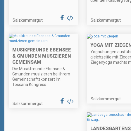
über den Kasberg vorg
Salzkammergut
Salzkammergut
YOGA MIT ZIEGE
MUSIKFREUNDE EBENSEE
Yogaübungen ausfüh
& GMUNDEN MUSIZIEREN
gleichzeitig mit Ziege
GEMEINSAM
Ziegenyoga machts m
Die Musikfreunde Ebensee &
Gmunden musizieren bei ihrem
Gemeinschaftskonzert im
Toscana Kongress.
Salzkammergut
Salzkammergut
LANDESGARTENS