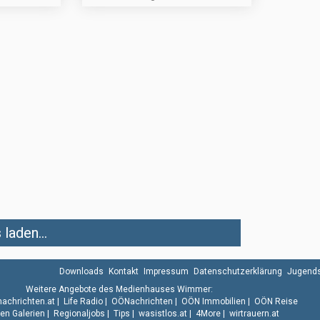
laden...
Downloads
Kontakt
Impressum
Datenschutzerklärung
Jugends
Weitere Angebote des Medienhauses Wimmer:
.nachrichten.at
|
Life Radio
|
OÖNachrichten
|
OÖN Immobilien
|
OÖN Reise
n Galerien
|
Regionaljobs
|
Tips
|
wasistlos.at
|
4More
|
wirtrauern.at