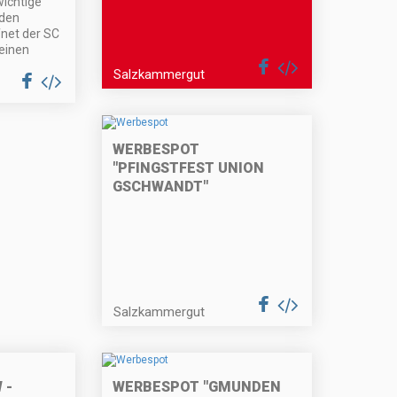
wichtige
den
fnet der SC
einen
Salzkammergut
WERBESPOT
"PFINGSTFEST UNION
GSCHWANDT"
Salzkammergut
 -
WERBESPOT "GMUNDEN