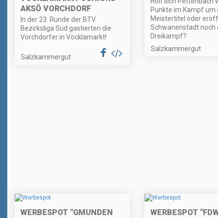
Holt sich Pettenbach 
AKSÖ VORCHDORF
Punkte im Kampf um 
Meistertitel oder eröf
In der 23. Runde der BTV
Schwanenstadt noch 
Bezirksliga Süd gastierten die
Dreikampf?
Vorchdorfer in Vöcklamarkt!
Salzkammergut
Salzkammergut
WERBESPOT "GMUNDEN
WERBESPOT "FDW