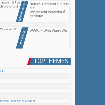
Salzkammergut
Betten Ammerer für Run
auf
Winterschlussverkauf
gerüstet
WWW – Was Wann Wo
Vöcklabruck
TOPTHEMEN