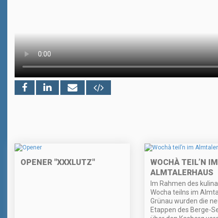
OPENER "XXXLUTZ"
WOCHÀ TEIL’N IM
ALMTALERHAUS
Im Rahmen des kulina
Wocha teilns im Almta
Grünau wurden die n
Etappen des Berge-Se