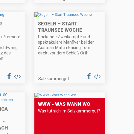
R
SEGELN – START
TRAUNSEE WOCHE
n Premiere
Packende Zweikämpfe und
spektakuläre Manöver bei der
iechtwang
Austrian Match Racing Tour
tz des
direkt vor dem Schloß Orth!
en
n.
Salzkammergut
WWW - WAS WANN WO
IGA
Was tut sich im Salzkammergut?
 -
ACH