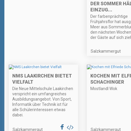
DER SOMMER HÄ
EINZUG...
Der farbenprächtige
Frühjahrsflor hat ausg
Meer aus Sommerblum
den nächsten Wochen 
der Gäste auf sich zie
Salzkammergut
NMS LAAKIRCHEN BIETET
KOCHEN MIT ELF
VIELFALT
SCHACHINGER
Die Neue Mittelschule Laakirchen
Mostlandl Wok
verspricht ein umfangreiches
Ausbildungsangebot. Von Sport,
Informatik über Technik ist für
alle Schülerinteressen etwas
dabei.
Salzkammergut
Salzkammergut