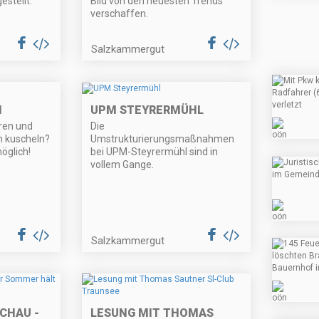
estellt.
Bild von den neuesten Trends
verschaffen.
Salzkammergut
N
UPM STEYRERMÜHL
ren und
Die
n kuscheln?
Umstrukturierungsmaßnahmen
öglich!
bei UPM-Steyrermühl sind in
vollem Gange.
Salzkammergut
CHAU -
LESUNG MIT THOMAS