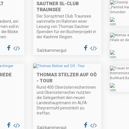
LT
SAUTNER SL-CLUB
TRAUNSEE
Der Soroptmist Club Traunsee
edient, ein
sammelte im Rahmen einer
en soll in
Lesung von Thomas Sautner
die Blicke
Spenden für ein Bücherprojekt in
hen.
der Kashmir Region.
Salzkammergut
RIEDE
THOMAS STELZER AUF OÖ
- TOUR
Rund 400 Oberösterreicherinnen
und Oberösterreicher nutzten
die Gelegenheit den neuen
Landeshauptmann im ALFA
Steyrermühl persönlich zu
treffen.
Salzkammergut