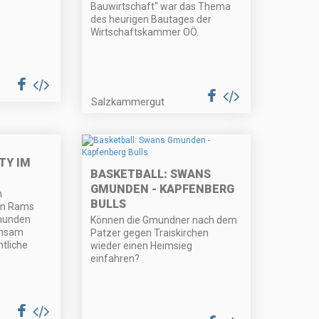
Bauwirtschaft" war das Thema
des heurigen Bautages der
Wirtschaftskammer OÖ.
Salzkammergut
TY IM
BASKETBALL: SWANS
GMUNDEN - KAPFENBERG
n
BULLS
en Rams
munden
Können die Gmundner nach dem
insam
Patzer gegen Traiskirchen
tliche
wieder einen Heimsieg
einfahren?