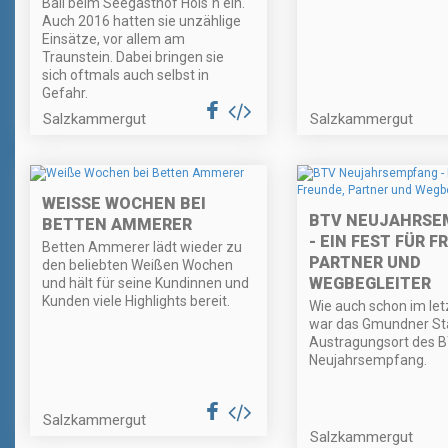
Ball beim Seegasthof Hois`n ein.
Auch 2016 hatten sie unzählige
Einsätze, vor allem am
Traunstein. Dabei bringen sie
sich oftmals auch selbst in
Gefahr.
Salzkammergut
Salzkammergut
WEISSE WOCHEN BEI B
BTV NEUJAHRSE
ETTEN AMMERER
- EIN FEST FÜR F
Betten Ammerer lädt wieder zu
PARTNER UND
den beliebten Weißen Wochen
WEGBEGLEITER
und hält für seine Kundinnen und
Kunden viele Highlights bereit.
Wie auch schon im let
war das Gmundner St
Austragungsort des 
Neujahrsempfang.
Salzkammergut
Salzkammergut