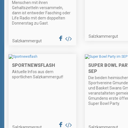
Menschen mit ihren
Gehaltszetteln versammeln,
dann ist entweder Fasching oder
Life Radio mit dem doppelten
Donnerstag zu Gast.
Salzkammergut
Salzkammergut
SPORTNEWSFLASH
SUPER BOWL PAR
SEP
Aktuelle Infos aus dem
sportlichen Salzkammergut!
Die beiden heimische
Sportvereine Gmund
und Basket Swans G
veranstalteten geme
Gmundens erste öffen
Super Bowl Party.
Salzkammergut
Salzkammergut