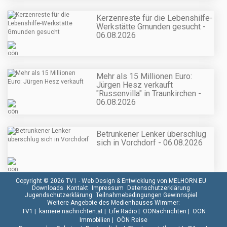
Kerzenreste für die Lebenshilfe-
Werkstätte Gmunden gesucht -
06.08.2026
Mehr als 15 Millionen Euro:
Jürgen Hesz verkauft
"Russenvilla" in Traunkirchen -
06.08.2026
Betrunkener Lenker überschlug
sich in Vorchdorf - 06.08.2026
Copyright © 2026 TV1 -
Web Design & Entwicklung von MELHORN.EU
Downloads
Kontakt
Impressum
Datenschutzerklärung
Jugendschutzerklärung
Teilnahmebedingungen Gewinnspiel
Weitere Angebote des Medienhauses Wimmer:
TV1
|
karriere.nachrichten.at
|
Life Radio
|
OÖNachrichten
|
OÖN
Immobilien
|
OÖN Reise